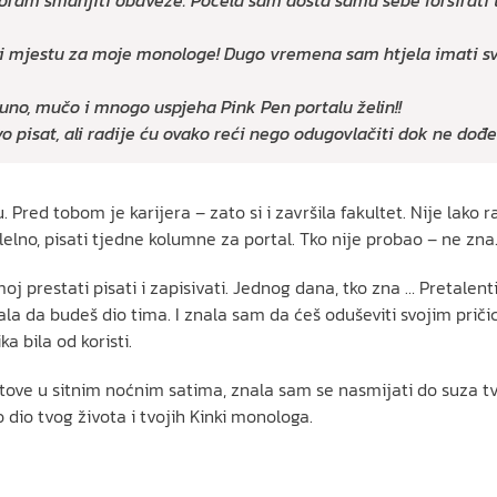
moram smanjiti obaveze. Počela sam dosta samu sebe forsirati 
 i mjestu za moje monologe! Dugo vremena sam htjela imati svoj
puno, mučo i mnogo uspjeha Pink Pen portalu želin!!
o pisat, ali radije ću ovako reći nego odugovlačiti dok ne dođe
u. Pred tobom je karijera – zato si i završila fakultet. Nije lako
alelno, pisati tjedne kolumne za portal. Tko nije probao – ne zna.
 prestati pisati i zapisivati. Jednog dana, tko zna … Pretalenti
zvala da budeš dio tima. I znala sam da ćeš oduševiti svojim pr
ka bila od koristi.
stove u sitnim noćnim satima, znala sam se nasmijati do suza tv
dio tvog života i tvojih Kinki monologa.