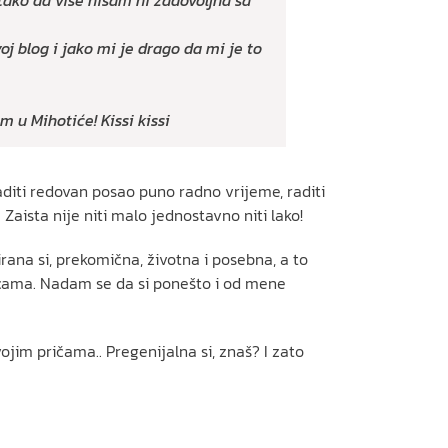
tako da više nisam ni zadovoljna sa
 blog i jako mi je drago da mi je to
m u Mihotiće! Kissi kissi
 raditi redovan posao puno radno vrijeme, raditi
 Zaista nije niti malo jednostavno niti lako!
rana si, prekomična, životna i posebna, a to
ičicama. Nadam se da si ponešto i od mene
ojim pričama.. Pregenijalna si, znaš? I zato