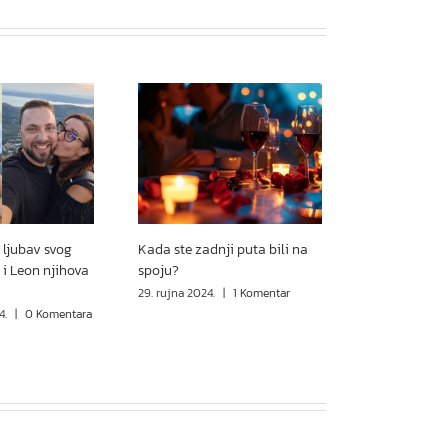
 ljubav svog
Kada ste zadnji puta bili na
 i Leon njihova
spoju?
29. rujna 2024.
|
1 Komentar
4.
|
0 Komentara