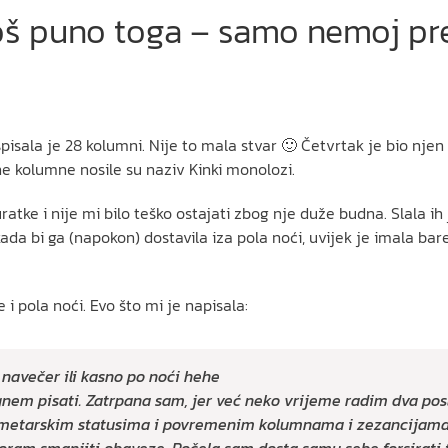
oš puno toga – samo nemoj pres
pisala je 28 kolumni. Nije to mala stvar 🙂 Četvrtak je bio njen da
ne kolumne nosile su naziv Kinki monolozi.
ke i nije mi bilo teško ostajati zbog nje duže budna. Slala ih je 
kada bi ga (napokon) dostavila iza pola noći, uvijek je imala ba
 i pola noći. Evo što mi je napisala:
 navečer ili kasno po noći hehe
gnem pisati. Zatrpana sam, jer već neko vrijeme radim dva posl
lometarskim statusima i povremenim kolumnama i zezancijama 