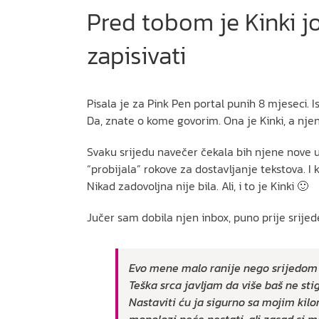
Pred tobom je Kinki j
zapisivati
Pisala je za Pink Pen portal punih 8 mjeseci. Is
Da, znate o kome govorim. Ona je Kinki, a nje
Svaku srijedu navečer čekala bih njene nove urat
“probijala” rokove za dostavljanje tekstova. I 
Nikad zadovoljna nije bila. Ali, i to je Kinki 🙂
Jučer sam dobila njen inbox, puno prije srijede
Evo mene malo ranije nego srijedom
Teška srca javljam da više baš ne sti
Nastaviti ću ja sigurno sa mojim ki