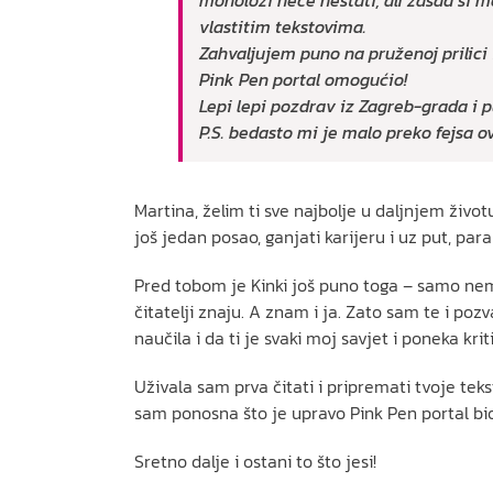
monolozi neće nestati, ali zasad si 
vlastitim tekstovima.
Zahvaljujem puno na pruženoj prilici
Pink Pen portal omogućio!
Lepi lepi pozdrav iz Zagreb-grada i 
P.S. bedasto mi je malo preko fejsa ov
Martina, želim ti sve najbolje u daljnjem život
još jedan posao, ganjati karijeru i uz put, par
Pred tobom je Kinki još puno toga – samo nemoj
čitatelji znaju. A znam i ja. Zato sam te i po
naučila i da ti je svaki moj savjet i poneka kriti
Uživala sam prva čitati i pripremati tvoje tek
sam ponosna što je upravo Pink Pen portal bio 
Sretno dalje i ostani to što jesi!