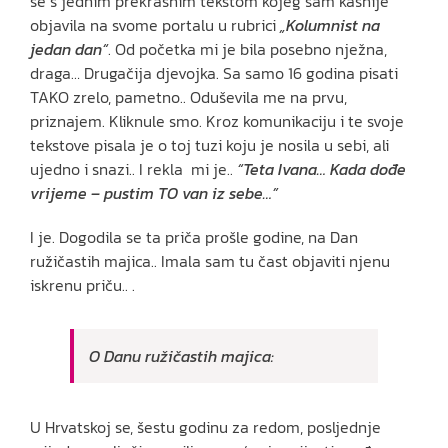
se s jednim prekrasnim tekstom kojeg sam kasnije
objavila na svome portalu u rubrici
„Kolumnist na
jedan dan“
. Od početka mi je bila posebno nježna,
draga… Drugačija djevojka. Sa samo 16 godina pisati
TAKO zrelo, pametno.. Oduševila me na prvu,
priznajem. Kliknule smo. Kroz komunikaciju i te svoje
tekstove pisala je o toj tuzi koju je nosila u sebi, ali
ujedno i snazi.. I rekla mi je..
“Teta Ivana… Kada dođe
vrijeme – pustim TO van iz sebe…”
I je. Dogodila se ta priča prošle godine, na Dan
ružičastih majica.. Imala sam tu čast objaviti njenu
iskrenu priču.. .
O Danu ružičastih majica:
U Hrvatskoj se, šestu godinu za redom, posljednje