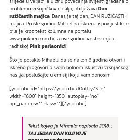
srijede u veljači, a u cilju povećanja svijesti građana o
problemu vršnjačkog nasilja, obilježava
Dan
ružičastih majica
. Danas je taj dan, DAN RUŽIČASTIH
majica. Prošle godine Mihaelina iskrena ispovijest kroz
bila je kroz tekst kolumne na portalu
www.pinkpen.com.hr
a ove godine gostovanje u
radijskoj
Pink parlaonici
!
Što je potaklo Mihaelu da se nakon 8 godina otvori i
iskreno progovori o svom bolnom iskustvu vršnjačkog
nasilja, poslušajte u emisiji koju vam donosim.
[youtube id=”https://youtu.be/l0offtyZS-o”
width=”600″ height=”350″ autoplay=”no”
api_params=”” class=””][/youtube]
Tekst kojeg je Mihaela napisala 2018. :
TAJ JEDAN DAN KOJI MI JE