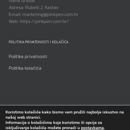
Ivana Grabar
Adresa: Rubeši 2, Kastav
Email: marketing@pinkpen.com.hr
Web: https://pinkpen.com.hr/
POLITIKA PRIVATONOSTI I KOLAČIĆA
Politika privatnosti
Politika kolačića
Koristimo kolačiće kako bismo vam pružili najbolje iskustvo na
našoj web stranici.
Pink Pen j.d.o.o | Sva prava pridržana | Copyright 2014. - 2023.
Informacije o kolačićima koje koristimo ili opcije za
isključivanje kolačića možete pronaći u
postavkama
.