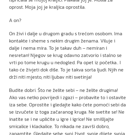
oprost. Moja joj je kraljica oprostila.
A on?
On živi i dalje u drugom gradu s trećom osobom. Ima
kontakte i sheme s nekim drugim ženama. Viluje i
dalje i nema mira. To je takav duh – nemiran i
nesretan! Njegov se krug odavno zatvorio i stalno se
vrti po tome krugu u nedogled. Pa opet iz početka.. I
tako će živjeti dok diše. To je takva sorta ljudi. Njih ne
drži niti mjesto, niti ljubav niti svetinja!
Budite dobri. Što ne želite sebi – ne želite drugima!
Ako vas netko povrijedi i zgazi – probavite to i ostavite
iza sebe. Oprostite i gledajte kako ćete pomoći sebi da
se izvučete iz toga začaranog kruga. Ne svetite se! Ne
inatite se i ne uplićite u igre i igrice! Ne smišljajte
smicalice i klackalice. To nikada ne završi dobro,
zapamtite. Gledajte sebe, svoj život, svoje dijete, svoja