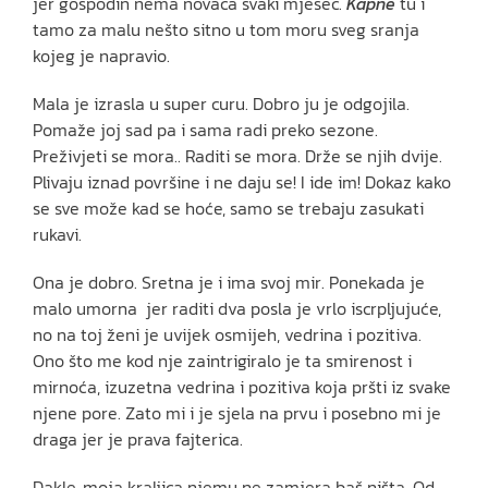
jer gospodin nema novaca svaki mjesec.
Kapne
tu i
tamo za malu nešto sitno u tom moru sveg sranja
kojeg je napravio.
Mala je izrasla u super curu. Dobro ju je odgojila.
Pomaže joj sad pa i sama radi preko sezone.
Preživjeti se mora.. Raditi se mora. Drže se njih dvije.
Plivaju iznad površine i ne daju se! I ide im! Dokaz kako
se sve može kad se hoće, samo se trebaju zasukati
rukavi.
Ona je dobro. Sretna je i ima svoj mir. Ponekada je
malo umorna jer raditi dva posla je vrlo iscrpljujuće,
no na toj ženi je uvijek osmijeh, vedrina i pozitiva.
Ono što me kod nje zaintrigiralo je ta smirenost i
mirnoća, izuzetna vedrina i pozitiva koja pršti iz svake
njene pore. Zato mi i je sjela na prvu i posebno mi je
draga jer je prava fajterica.
Dakle, moja kraljica njemu ne zamjera baš ništa. Od