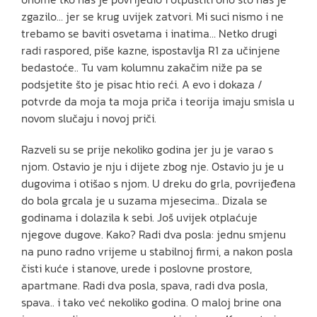
zgazilo… jer se krug uvijek zatvori. Mi suci nismo i ne
trebamo se baviti osvetama i inatima… Netko drugi
radi raspored, piše kazne, ispostavlja R1 za učinjene
bedastoće.. Tu vam kolumnu zakačim niže pa se
podsjetite što je pisac htio reći. A evo i dokaza /
potvrde da moja ta moja priča i teorija imaju smisla u
novom slučaju i novoj priči.
Razveli su se prije nekoliko godina jer ju je varao s
njom. Ostavio je nju i dijete zbog nje. Ostavio ju je u
dugovima i otišao s njom. U dreku do grla, povrijeđena
do bola grcala je u suzama mjesecima.. Dizala se
godinama i dolazila k sebi. Još uvijek otplaćuje
njegove dugove. Kako? Radi dva posla: jednu smjenu
na puno radno vrijeme u stabilnoj firmi, a nakon posla
čisti kuće i stanove, urede i poslovne prostore,
apartmane. Radi dva posla, spava, radi dva posla,
spava.. i tako već nekoliko godina. O maloj brine ona