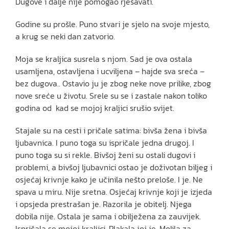
Dugove i dalje nije pomogao rješavati.
Godine su prošle. Puno stvari je sjelo na svoje mjesto,
a krug se neki dan zatvorio.
Moja se kraljica susrela s njom. Sad je ova ostala
usamljena, ostavljena i ucviljena – hajde sva sreća –
bez dugova.. Ostavio ju je zbog neke nove prilike, zbog
nove sreće u životu. Srele su se i zastale nakon toliko
godina od kad se mojoj kraljici srušio svijet.
Stajale su na cesti i pričale satima: bivša žena i bivša
ljubavnica. I puno toga su ispričale jedna drugoj. I
puno toga su si rekle. Bivšoj ženi su ostali dugovi i
problemi, a bivšoj ljubavnici ostao je doživotan biljeg i
osjećaj krivnje kako je učinila nešto preloše. I je. Ne
spava u miru. Nije sretna. Osjećaj krivnje koji je izjeda
i opsjeda prestrašan je. Razorila je obitelj. Njega
dobila nije. Ostala je sama i obilježena za zauvijek.
Ispričala se mojoj kraljici. Plakala joj je. Molila za