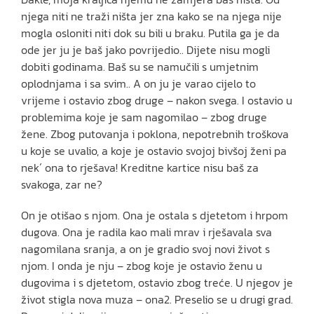
njega niti ne traži ništa jer zna kako se na njega nije
mogla osloniti niti dok su bili u braku. Putila ga je da
ode jer ju je baš jako povrijedio.. Dijete nisu mogli
dobiti godinama. Baš su se namučili s umjetnim
oplodnjama i sa svim.. A on ju je varao cijelo to
vrijeme i ostavio zbog druge – nakon svega. I ostavio u
problemima koje je sam nagomilao – zbog druge
žene. Zbog putovanja i poklona, nepotrebnih troškova
u koje se uvalio, a koje je ostavio svojoj bivšoj ženi pa
nek´ ona to rješava! Kreditne kartice nisu baš za
svakoga, zar ne?
On je otišao s njom. Ona je ostala s djetetom i hrpom
dugova. Ona je radila kao mali mrav i rješavala sva
nagomilana sranja, a on je gradio svoj novi život s
njom. I onda je nju – zbog koje je ostavio ženu u
dugovima i s djetetom, ostavio zbog treće. U njegov je
život stigla nova muza – ona2. Preselio se u drugi grad.