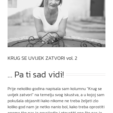
KRUG SE UVIJEK ZATVORI vol. 2
… Pa ti sad vidi!
Prije nekoliko godina napisala sam kolumnu
“Krug se
uvijek zatvori“
na temelju svog iskustva, a u kojoj sam
pokušala objasniti kako nikome ne treba željeti zlo
koliko god nam je netko nanio bol, kako treba oprostiti
onome tko nas je povrijedio i otpustiti ono što nas je