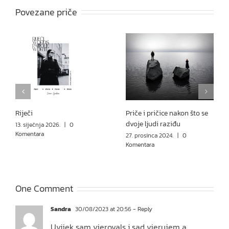
Povezane priče
Riječi
Priče i pričice nakon što se
dvoje ljudi raziđu
13. siječnja 2026.
|
0
Komentara
27. prosinca 2024.
|
0
Komentara
One Comment
Sandra
30/08/2023 at 20:56
- Reply
Uvijek sam vjerovals i sad vjerujem a