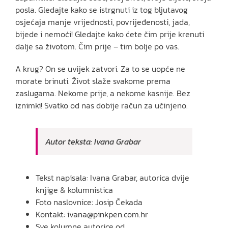
posla. Gledajte kako se istrgnuti iz tog bljutavog
osjećaja manje vrijednosti, povrijeđenosti, jada,
bijede i nemoći! Gledajte kako ćete čim prije krenuti
dalje sa životom. Čim prije – tim bolje po vas.
A krug? On se uvijek zatvori. Za to se uopće ne
morate brinuti. Život slaže svakome prema
zaslugama. Nekome prije, a nekome kasnije. Bez
iznimki! Svatko od nas dobije račun za učinjeno.
Autor teksta: Ivana Grabar
Tekst napisala: Ivana Grabar, autorica dvije
knjige & kolumnistica
Foto naslovnice: Josip Čekada
Kontakt:
ivana@pinkpen.com.hr
Sve kolumne autorice od