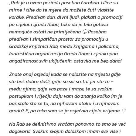
„Rab je u ovom periodu posebno čaroban. Ulice su
mirne i tihe do te mjere da možete čuti vlastite
korake. Predivan dan, divni ljudi, plakati o promociji
po cijelom gradu Rabu, tako da je bilo gotovo
nemoguće ostati ne primijećena 🙂 Posebno
predivan i simpatičan prostor za promociju u
Gradskoj knjižnici Rab, među knjigama i policama,
fantastična organizacija Grada Raba i cjelokupna
angažiranost svih uključenih, ostavila me bez daha!
Znate onaj osjećaj kada se nalazite na mjestu gdje
ste baš dobro došli, gdje su svi sretni jer ste tu –
među njima, gdje vas paze i maze, te sa svakim
postupkom i riječju daju vam do znanja koliko im je
baš stalo što se tu, na njihovom otoku i u njihovom
gradu? E, pa tako sam se ja osjećala cijelo vrijeme ♡
Na Rab se definitivno vraćam ponovno, to smo se već
dogovorili. Svakim svojim dolaskom imam sve više i