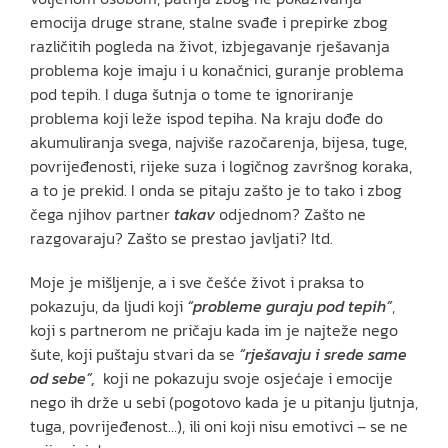
emocija druge strane, stalne svađe i prepirke zbog
različitih pogleda na život, izbjegavanje rješavanja
problema koje imaju i u konačnici, guranje problema
pod tepih. I duga šutnja o tome te ignoriranje
problema koji leže ispod tepiha. Na kraju dođe do
akumuliranja svega, najviše razočarenja, bijesa, tuge,
povrijeđenosti, rijeke suza i logičnog završnog koraka,
a to je prekid. I onda se pitaju zašto je to tako i zbog
čega njihov partner
takav
odjednom? Zašto ne
razgovaraju? Zašto se prestao javljati? Itd.
Moje je mišljenje, a i sve češće život i praksa to
pokazuju, da ljudi koji
“probleme guraju pod tepih”
,
koji s partnerom ne pričaju kada im je najteže nego
šute, koji puštaju stvari da se
“rješavaju i srede same
od sebe”,
koji ne pokazuju svoje osjećaje i emocije
nego ih drže u sebi (pogotovo kada je u pitanju ljutnja,
tuga, povrijeđenost…), ili oni koji nisu emotivci – se ne