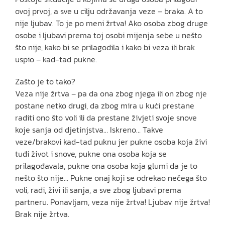
ovoj prvoj, a sve u cilju održavanja veze – braka. A to
nije ljubav. To je po meni žrtva! Ako osoba zbog druge
osobe i ljubavi prema toj osobi mijenja sebe u nešto
što nije, kako bi se prilagodila i kako bi veza ili brak
uspio – kad-tad pukne.
Zašto je to tako?
Veza nije žrtva – pa da ona zbog njega ili on zbog nje
postane netko drugi, da zbog mira u kući prestane
raditi ono što voli ili da prestane živjeti svoje snove
koje sanja od djetinjstva… Iskreno… Takve
veze/brakovi kad-tad puknu jer pukne osoba koja živi
tuđi život i snove, pukne ona osoba koja se
prilagođavala, pukne ona osoba koja glumi da je to
nešto što nije… Pukne onaj koji se odrekao nečega što
voli, radi, živi ili sanja, a sve zbog ljubavi prema
partneru. Ponavljam, veza nije žrtva! Ljubav nije žrtva!
Brak nije žrtva.