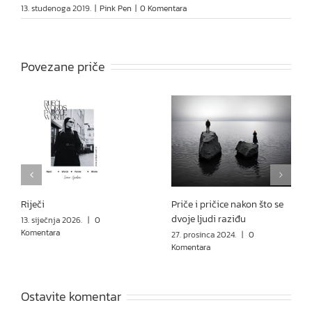
13. studenoga 2019.
|
Pink Pen
|
0 Komentara
Povezane priče
Riječi
Priče i pričice nakon što se
dvoje ljudi raziđu
13. siječnja 2026.
|
0
Komentara
27. prosinca 2024.
|
0
Komentara
Ostavite komentar