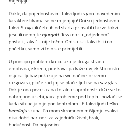
mijenjaju!
Dakle, da pojednostavim: takvi ljudi s gore navedenim
karakteristikama se ne mijenjaju! Oni su jednostavno
takvi. Stoga, ili ćete ih od starta prihvatiti takve kakvi
jesu ili nemojte
njurgati
. Teza da su „odjednom“
postali „takvi“ – nije točna. Oni su isti takvi bili i na
početku, samo vi to niste primijetili.
U principu problemi kreću ako je druga strana
emotivna, iskrena, praskava, pa kaže uvijek što misli i
osjeća, ljubav pokazuje na sve načine, o svemu
razgovara, plače kad joj se plače, ljuti se na sav glas…
Dok je ona prva strana totalna suprotnost: drži sve to
nabrojano u sebi, gura probleme pod tepih i povlači se
kada situacija nije pod kontrolom… E takvi ljudi teško
hendlaju
skupa. Po mom skromnom mišljenju ovakvi
nisu dobri partneri za zajednički život, brak,
budućnost. Da pojasnim: