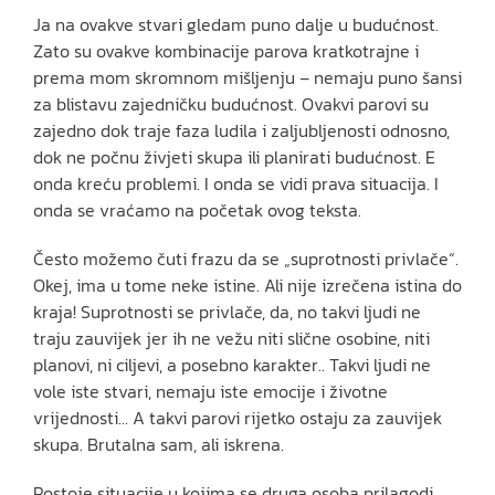
Ja na ovakve stvari gledam puno dalje u budućnost.
Zato su ovakve kombinacije parova kratkotrajne i
prema mom skromnom mišljenju – nemaju puno šansi
za blistavu zajedničku budućnost. Ovakvi parovi su
zajedno dok traje faza ludila i zaljubljenosti odnosno,
dok ne počnu živjeti skupa ili planirati budućnost. E
onda kreću problemi. I onda se vidi prava situacija. I
onda se vraćamo na početak ovog teksta.
Često možemo čuti frazu da se „suprotnosti privlače“.
Okej, ima u tome neke istine. Ali nije izrečena istina do
kraja! Suprotnosti se privlače, da, no takvi ljudi ne
traju zauvijek jer ih ne vežu niti slične osobine, niti
planovi, ni ciljevi, a posebno karakter.. Takvi ljudi ne
vole iste stvari, nemaju iste emocije i životne
vrijednosti… A takvi parovi rijetko ostaju za zauvijek
skupa. Brutalna sam, ali iskrena.
Postoje situacije u kojima se druga osoba prilagodi